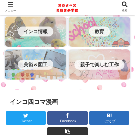
メニュー
検索
インコ情報
教育
美術＆図工
親子で楽しむ工作
インコ四コマ漫画
Twitter
Facebook
はてブ