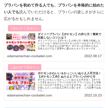
プラバンを初めて作る人でも、プラバンを本格的に始めた
い人でも
読んでいただけると、プラバンの楽しさがさらに
広がるかもしれません。
ダイソープラバン【ポケモン】の作り方！簡単で
失敗しないコツとは？
ダイソープラバン【ポケモン】の作り方！簡単で失敗しな
いコツとは？ 自分だけのポケモンのキーホルダーをプラバ
ンで作ってみませんか(#^^#)？ ポケモンは子供から大人、
日本人だけでなく世界中に愛されたキャラクターです。 ...
edamamechan-cockatiel.com
2022.08.17
ポケモンかわいい＆かっこいいぬりえ入手方法！
【ポケモン工作】ぬりえとプラバンのやり方
ポケモンかわいい＆かっこいいぬりえ入手方法！【ポケモ
ン工作】ぬりえとプラバンのやり方 プラバンはとても手軽
にキーホルダーを作ることができますね。 きっと多くの人
が楽しんだことのある工作だと思います。 この記事ではぬ
りえ...
edamamechan-cockatiel.com
2022.10.23