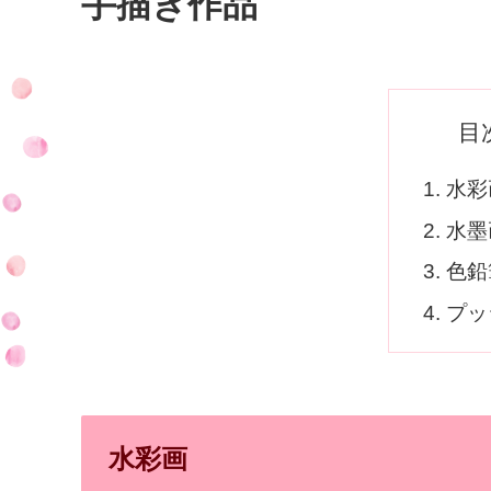
手描き作品
目
水彩
水墨
色鉛
プッ
水彩画