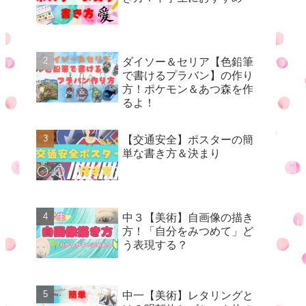
ダイソー＆セリア【色鉛筆
で書けるプラバン】の作り
方！ポケモン＆あつ森を作
るよ！
【交通安全】ポスターの簡
単な書き方＆決まり
中３【美術】自画像の描き
方！「自分をみつめて」ど
う表現する？
中一【美術】レタリングと