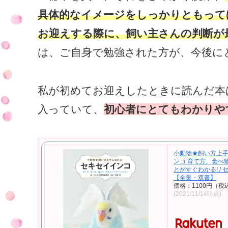
具体的なイメージをしっかりともって
お迎えする際に、飼い主さんの判断が
は、ご自身で勉強された方が、今後に
私が初めてお迎えしたときに読んだ本
入っていて、
初心者にとてもわかりや
小動物★飼い方上手
ンコ 育て方、食べ
とがすぐわかる! /
【全集・双書】
価格：1100円（税
(2021/11/14時点)